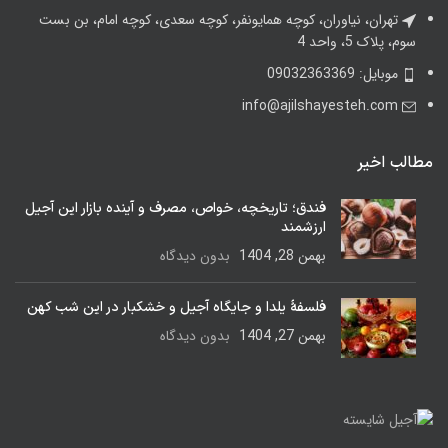
تهران، نیاوران، کوچه همایونفر، کوچه سعدی، کوچه امام، بن بست
سوم، پلاک 5، واحد 4
موبایل: 09032363369
info@ajilshayesteh.com
مطالب اخیر
فندق؛ تاریخچه، خواص، مصرف و آینده بازار این آجیل
ارزشمند
بهمن 28, 1404
بدون دیدگاه
فلسفهٔ یلدا و جایگاه آجیل و خشکبار در این شب کهن
بهمن 27, 1404
بدون دیدگاه