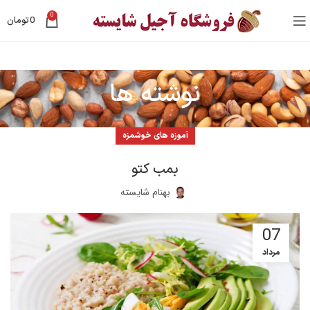
0
0
تومان
نوشته ها
آموزه های خوشمزه
بمب کتو
بهنام شایسته
07
مرداد